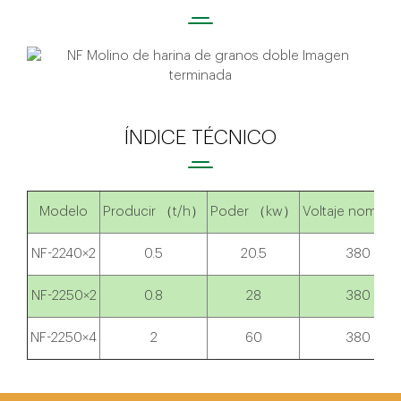
ÍNDICE TÉCNICO
Modelo
Producir （t/h）
Poder （kw）
Voltaje nominal
NF-2240×2
0.5
20.5
380
NF-2250×2
0.8
28
380
NF-2250×4
2
60
380